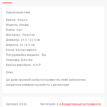
2
шт
Характеристики
)
кількість
Бренд : Empire
Модель: Альфа
Набір: 2 шт
Матеріал : Пластик
Довжина: 15.5 / 11.5 см
Ширина: 11 / 8,5 см
Колір: в асортименті
Посудомийна машина : Так
Упаковка: Блістер
Країна виробник : К.Н.Р
Опис
Це дуже зручний набір інструментів, який забезпечує
кондитеру комфортну роботу з десертами.
Артикул:
8122
Категорія:
2.4 Кондитерські інструменти