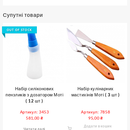
Супутні товари
OUT OF STOCK
Набір силіконових
Набір кулінарних
пензликів з дозатором Моті
мастихінів Моті ( 3 шт )
( 12 шт )
Артикул: 3453
Артикул: 7858
581,00
₴
95,00
₴
Додати в кошик
Читати далі