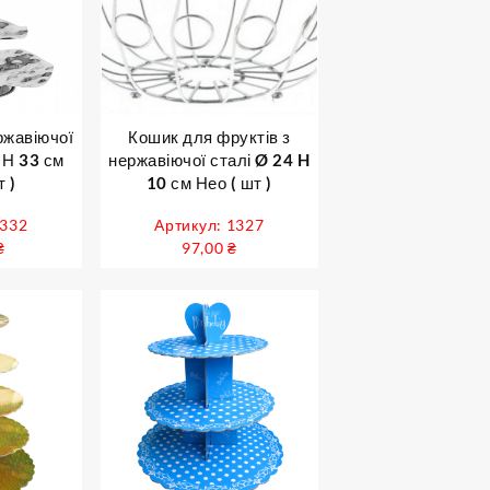
ржавіючої
Кошик для фруктів з
 Н 33 см
нержавіючої сталі Ø 24 H
 )
10 см Нео ( шт )
1332
Артикул: 1327
₴
97,00
₴