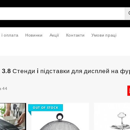
 i оплата
Новинки
Акції
Контакти
Умови праці
:
3.8 Стенди i підставки для дисплей на ф
Sorted
з 44
by
popularity
OUT OF STOCK