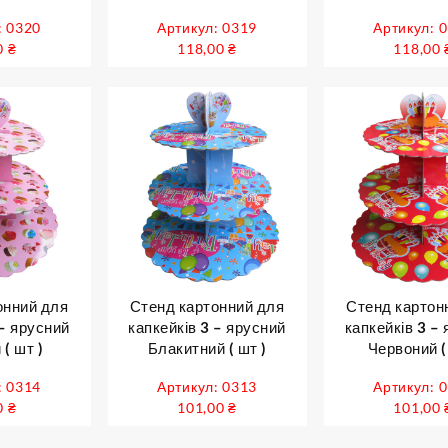
: 0320
Артикул: 0319
Артикул: 
0
₴
118,00
₴
118,00
онний для
Стенд картонний для
Стенд картон
 – ярусний
капкейків 3 – ярусний
капкейків 3 –
( шт )
Блакитний ( шт )
Червоний (
: 0314
Артикул: 0313
Артикул: 
0
₴
101,00
₴
101,00