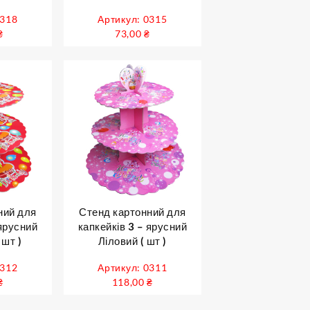
0318
Артикул: 0315
₴
73,00
₴
ний для
Стенд картонний для
 ярусний
капкейків 3 – ярусний
 шт )
Ліловий ( шт )
0312
Артикул: 0311
₴
118,00
₴