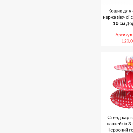
Кошик для 
нержавіючої с
10 см Дор
Артикул
120,
Стенд карт
капкейків 3
Червоний го