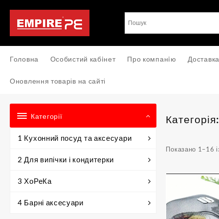
Перейти
до
вмісту
Головна
Особистий кабiнет
Про компанiю
Доставка
Оновлення товарів на сайті
Категорії
Категорія
1 Кухонний посуд та аксесуари
Показано 1–16 і
2 Для випічки і кондитерки
3 ХоРеКа
4 Барні аксесуари