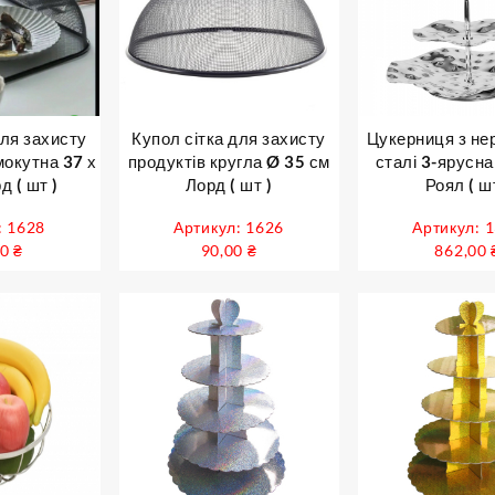
для захисту
Купол сітка для захисту
Цукерниця з не
мокутна 37 х
продуктів кругла Ø 35 см
сталі 3-ярусна
д ( шт )
Лорд ( шт )
Роял ( шт
: 1628
Артикул: 1626
Артикул: 
00
₴
90,00
₴
862,00