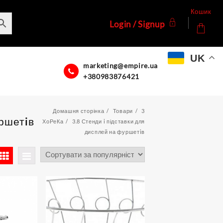
Кошик
Login / Signup
UK
marketing@empire.ua
+380983876421
Домашня сторінка
Товари
3
уршетiв
ХоРеКа
3.8 Стенди i підставки для
дисплей на фуршетiв