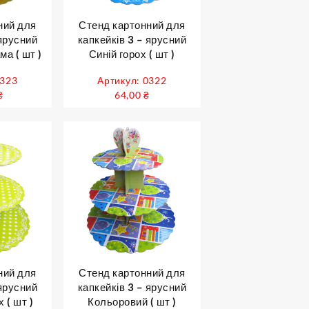
ний для
Стенд картонний для
 ярусний
капкейків 3 – ярусний
ма ( шт )
Синій горох ( шт )
0323
Артикул: 0322
₴
64,00
₴
ний для
Стенд картонний для
 ярусний
капкейків 3 – ярусний
 ( шт )
Кольоровий ( шт )