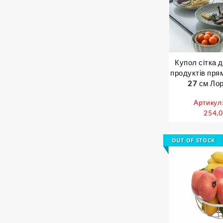
Купол сітка 
продуктів пря
27 см Лор
Артикул
254,
OUT OF STOCK