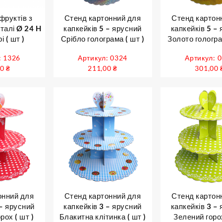
фруктів з
Стенд картонний для
Стенд картон
талі Ø 24 H
капкейків 5 – ярусний
капкейків 5 –
і ( шт )
Срібло голограма ( шт )
Золото гологра
: 1326
Артикул: 0324
Артикул: 
00
₴
211,00
₴
301,00
онний для
Стенд картонний для
Стенд картон
 – ярусний
капкейків 3 – ярусний
капкейків 3 –
рох ( шт )
Блакитна клітинка ( шт )
Зелений горох