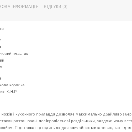
КОВА ІНФОРМАЦІЯ
ВІДГУКИ (0)
ки
e
м
рчовий пластик
вий
см
м
мова коробка
ик: К.Н.Р
 ножів і кухонного приладдя дозволяє максимально дбайливо зберіг
ставки розташовані поліпропіленові роздільники, завдяки чому вста
собом. Підставка підходить як для звичайних металевих, так і для