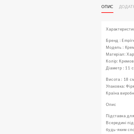
ОПИС
ДОДАТ
Характеристи
Бренд : Empir
Модель : Кре
Матеріал: Ха
Колір: Кремо
Діаметр : 11 
Висота : 18 с
Упаковка: Фір
Країна виробн
Опис
Підставка для
Всередині під
будь-яким спо