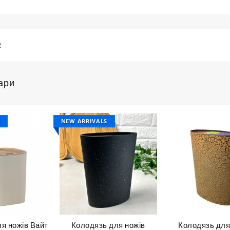
2
ари
S
NEW ARRIVALS
я ножів Вайт
Колодязь для ножів
Колодязь для