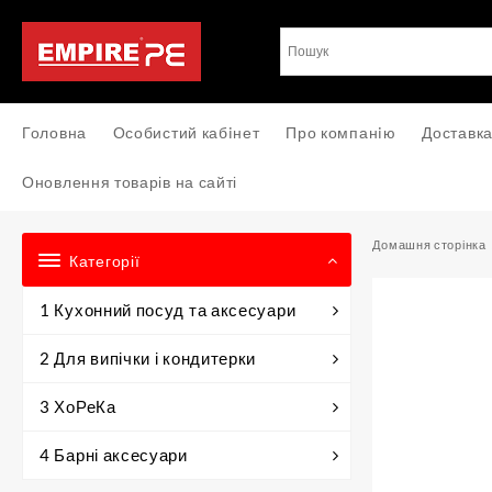
Перейти
до
вмісту
Головна
Особистий кабiнет
Про компанiю
Доставка
Оновлення товарів на сайті
Домашня сторінка
Категорії
1 Кухонний посуд та аксесуари
2 Для випічки і кондитерки
3 ХоРеКа
4 Барні аксесуари