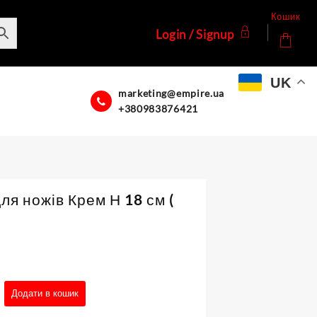
Кошик
Login / Signup
UK
marketing@empire.ua
+380983876421
ля ножів Крем Н 18 см (
Додати в кошик