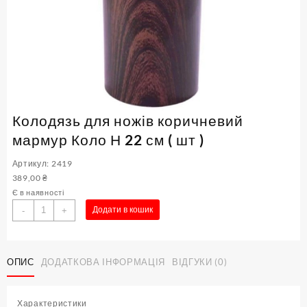
Колодязь для ножів коричневий
мармур Коло Н 22 см ( шт )
Артикул: 2419
389,00
₴
Є в наявності
Колодязь
Додати в кошик
-
+
для
ножів
коричневий
ОПИС
ДОДАТКОВА ІНФОРМАЦІЯ
ВІДГУКИ (0)
мармур
Коло
Н
Характеристики