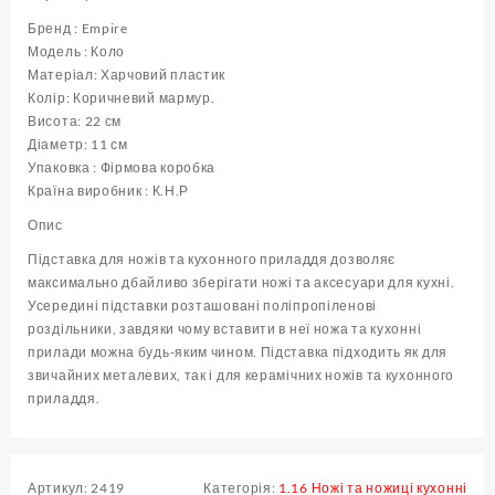
22
см
Бренд : Empire
(
Модель : Коло
шт
Матеріал: Харчовий пластик
)
Колір: Коричневий мармур.
кількість
Висота: 22 см
Діаметр: 11 см
Упаковка : Фірмова коробка
Країна виробник : К.Н.Р
Опис
Підставка для ножів та кухонного приладдя дозволяє
максимально дбайливо зберігати ножі та аксесуари для кухні.
Усередині підставки розташовані поліпропіленові
роздільники, завдяки чому вставити в неї ножа та кухонні
прилади можна будь-яким чином. Підставка підходить як для
звичайних металевих, так і для керамічних ножів та кухонного
приладдя.
Артикул:
2419
Категорія:
1.16 Ножі та ножиці кухонні