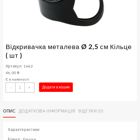
Відкривачка металева Ø 2,5 см Кільце
( шт )
Артикул: 1662
46,00
₴
Є в наявності
Відкривачка
Додати в кошик
-
+
металева
Ø
2,5
ОПИС
ДОДАТКОВА ІНФОРМАЦІЯ
ВІДГУКИ (0)
см
Кільце
(
Характеристики
шт
)
Бренд : Empire