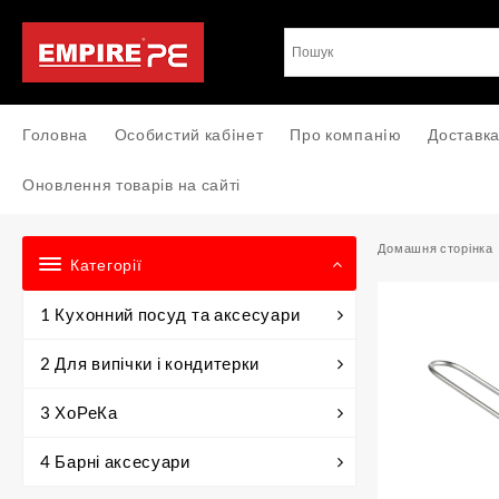
Перейти
до
вмісту
Головна
Особистий кабiнет
Про компанiю
Доставка
Оновлення товарів на сайті
Домашня сторінка
Категорії
1 Кухонний посуд та аксесуари
2 Для випічки і кондитерки
3 ХоРеКа
4 Барні аксесуари