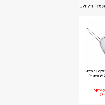
Супутні тов
Сито з нерж
Ромео Ø 2
Артику
78