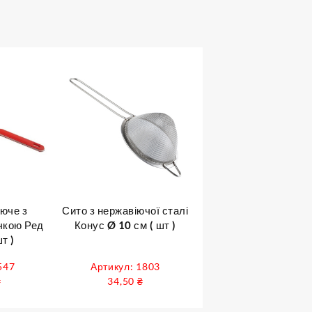
юче з
Сито з нержавіючої сталі
чкою Ред
Конус Ø 10 см ( шт )
т )
547
Артикул: 1803
₴
34,50
₴