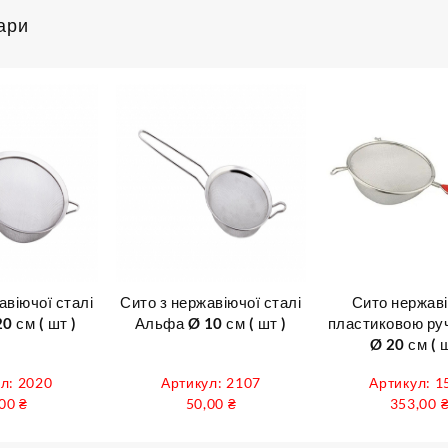
ари
авіючої сталі
Сито з нержавіючої сталі
Сито нержаві
0 см ( шт )
Альфа Ø 10 см ( шт )
пластиковою ру
Ø 20 см ( ш
л: 2020
Артикул: 2107
Артикул: 1
,00
₴
50,00
₴
353,00