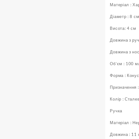
Матеріал : Х
Діаметр : 8 с
Висота: 4 см
Довжина з руч
Довжина з но
Об’єм : 100 м
Форма : Кону
Призначення :
Колір : Стале
Ручка
Матеріал : Н
Довжина : 11 