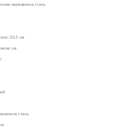
арчова нержавіюча сталь
м
кою: 20,5 см
сиком: см
л
с
вий
ержавіюча сталь
см