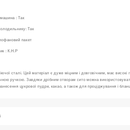
машина : Так
холодильнику: Так
елофановий пакет
ик : К.Н.Р
ючої сталі. Цей матеріал є дуже міцним і довговічним, має високі гі
чною ручкою. Завдяки дрібним отворам сито можна використовуват
нанесення цукрової пудри, какао, а також для проціджування і бла
4