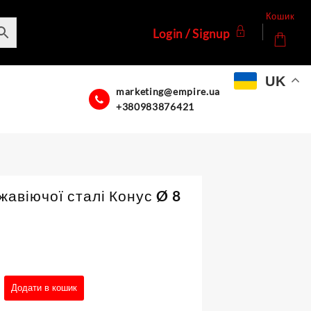
Кошик
Login / Signup
UK
marketing@empire.ua
+380983876421
жавіючої сталі Конус Ø 8
Додати в кошик