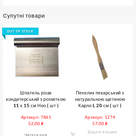
Супутні товари
OUT OF STOCK
Шпатель різак
Пензлик пекарський з
кондитерський з розміткою
натуральною щетиною
11 х 15 см Нео ( шт )
Карло L 20 см ( шт )
Артикул: 7861
Артикул: 1274
52,00
₴
57,00
₴
Додати в кошик
Читати далі