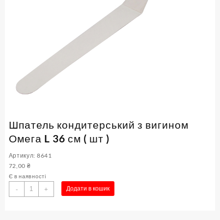
Шпатель кондитерський з вигином
Омега L 36 см ( шт )
Артикул: 8641
72,00
₴
Є в наявності
Шпатель
Додати в кошик
-
+
кондитерський
з
вигином