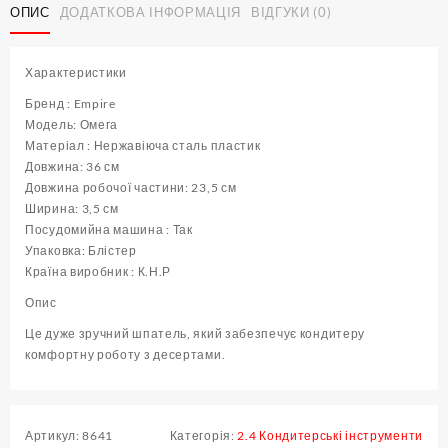
ОПИС
ДОДАТКОВА ІНФОРМАЦІЯ
ВІДГУКИ (0)
Омега
L
36
Характеристики
см
(
Бренд : Empire
шт
Модель: Омега
)
Матеріал : Нержавіюча сталь пластик
кількість
Довжина: 36 см
Довжина робочої частини: 23,5 см
Ширина: 3,5 см
Посудомийна машина : Так
Упаковка: Блістер
Країна виробник : К.Н.Р
Опис
Це дуже зручний шпатель, який забезпечує кондитеру
комфортну роботу з десертами.
Артикул:
8641
Категорія:
2.4 Кондитерські інструменти