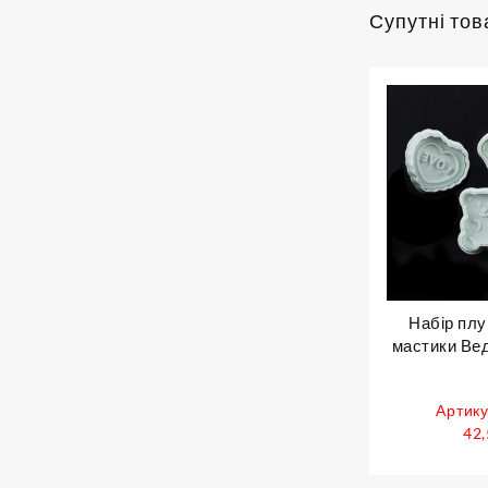
Супутні тов
Набір плу
мастики Вед
Артику
42