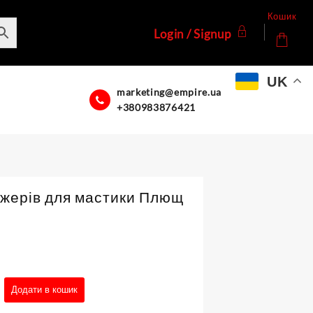
Кошик
Login / Signup
UK
marketing@empire.ua
+380983876421
нжерів для мастики Плющ
Додати в кошик