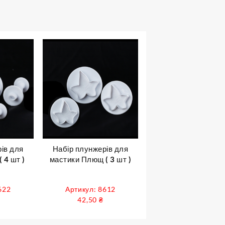
ів для
Набір плунжерів для
 4 шт )
мастики Плющ ( 3 шт )
622
Артикул: 8612
42,50
₴