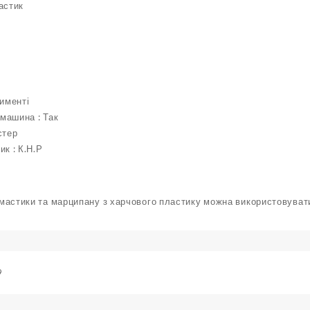
астик
тименті
машина : Так
стер
ик : К.Н.Р
астики та марципану з харчового пластику можна використовувати
9