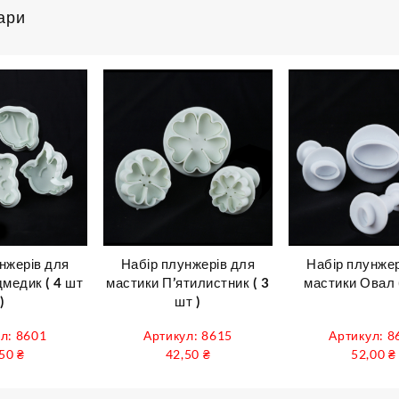
ари
нжерів для
Набір плунжерів для
Набір плунжер
медик ( 4 шт
мастики П’ятилистник ( 3
мастики Овал (
)
шт )
л: 8601
Артикул: 8615
Артикул: 8
,50
₴
42,50
₴
52,00
₴