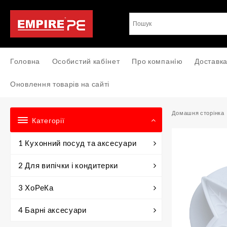
Перейти
до
вмісту
Головна
Особистий кабiнет
Про компанiю
Доставка
Оновлення товарів на сайті
Домашня сторінка
Категорії
1 Кухонний посуд та аксесуари
2 Для випічки і кондитерки
3 ХоРеКа
4 Барні аксесуари