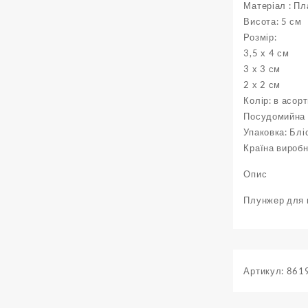
Матеріал : Пл
Висота: 5 см
Розмір:
3,5 х 4 см
3 х 3 см
2 х 2 см
Колір: в асор
Посудомийна 
Упаковка: Блі
Країна виробн
Опис
Плунжер для м
Артикул:
861