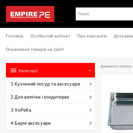
Перейти
до
вмісту
Головна
Особистий кабiнет
Про компанiю
Доставка
Оновлення товарів на сайті
Домашня сторінка
Категорії
1 Кухонний посуд та аксесуари
2 Для випічки і кондитерки
3 ХоРеКа
4 Барні аксесуари