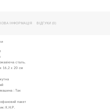
1/6
з
нержавіючо
сталі
17,5
КОВА ІНФОРМАЦІЯ
ВІДГУКИ (0)
х
16,2
х
ки
20
см
e
(
6
шт
ржавіюча сталь.
)
кількість
 х 16,2 х 20 см
кутна
ий
машина : Так
лофановий пакет
ик: К.Н.Р.