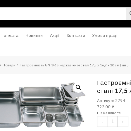
 i оплата
Новинки
Акції
Контакти
Умови праці
Товари
Гастроємність GN 1/6 з нержавіючої сталі 17,5 х 16,2 х 20 см ( шт )
Гастроємні
сталі 17,5 х
Артикул: 2794
722,00
₴
Є в наявності
Гастроємніс
-
+
GN