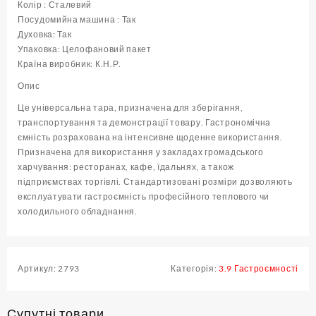
)
Колір : Сталевий
кількість
Посудомийна машина : Так
Духовка: Так
Упаковка: Целофановий пакет
Країна виробник: К.Н.Р.
Опис
Це універсальна тара, призначена для зберігання,
транспортування та демонстрації товару. Гастрономічна
ємність розрахована на інтенсивне щоденне використання.
Призначена для використання у закладах громадського
харчування: ресторанах, кафе, їдальнях, а також
підприємствах торгівлі. Стандартизовані розміри дозволяють
експлуатувати гастроємність професійного теплового чи
холодильного обладнання.
Артикул:
2793
Категорія:
3.9 Гастроємності
Супутні товари