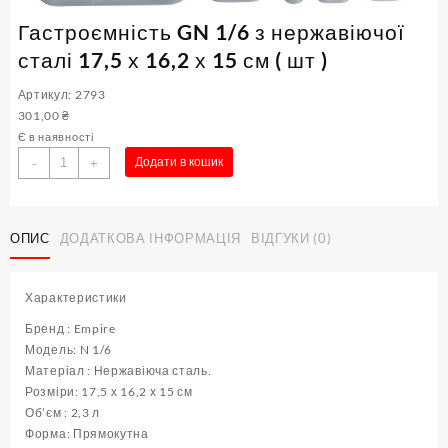
Гастроємність GN 1/6 з нержавіючої
сталі 17,5 х 16,2 х 15 см ( шт )
Артикул: 2793
301,00
₴
Є в наявності
Гастроємність
Додати в кошик
-
+
GN
1/6
з
ОПИС
ДОДАТКОВА ІНФОРМАЦІЯ
ВІДГУКИ (0)
нержавіючої
сталі
17,5
Характеристики
х
16,2
Бренд : Empire
х
Модель: N 1/6
15
Матеріал : Нержавіюча сталь.
см
Розміри: 17,5 х 16,2 х 15 см
(
Об’єм : 2,3 л
шт
Форма: Прямокутна