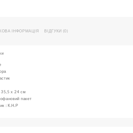
КОВА ІНФОРМАЦІЯ
ВІДГУКИ (0)
ки
e
ора
астик
 35,5 х 24 см
лофановий пакет
ик : К.Н.Р