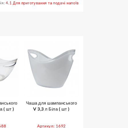
ія:
4.1 Для приготування та подачі напоїв
анського
Чаша для шампанського
 ( шт )
V 3,3 л Біла ( шт )
688
Артикул: 1692