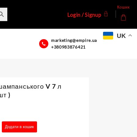
Кошик
Login / Signup
UK
marketing@empire.ua
+380983876421
шампанського V 7 л
шт )
Додати в кошик