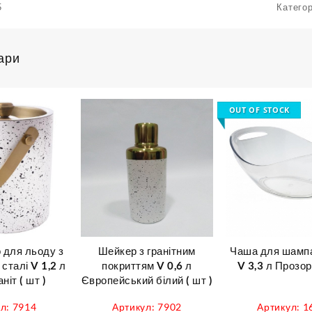
5
Категор
ари
OUT OF STOCK
 для льоду з
Шейкер з гранітним
Чаша для шамп
сталі V 1,2 л
покриттям V 0,6 л
V 3,3 л Прозора
ніт ( шт )
Європейський білий ( шт )
л: 7914
Артикул: 7902
Артикул: 1