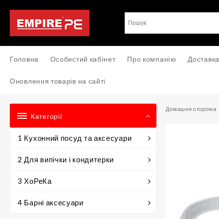
Перейти
до
вмісту
Головна
Особистий кабiнет
Про компанiю
Доставка
Оновлення товарів на сайті
Домашня сторінка
Категорії
1 Кухонний посуд та аксесуари
2 Для випічки і кондитерки
3 ХоРеКа
4 Барні аксесуари